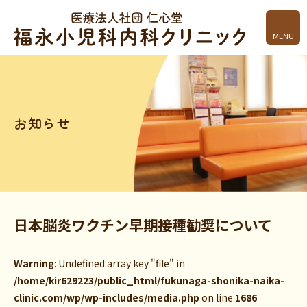
MENU
お知らせ
日本脳炎ワクチン早期接種勧奨について
Warning
: Undefined array key "file" in
/home/kir629223/public_html/fukunaga-shonika-naika-
clinic.com/wp/wp-includes/media.php
on line
1686