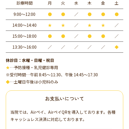
診療時間
月
火
水
木
金
土
9:00〜12:00
●
●
／
●
●
●
14:00〜14:40
★
★
／
★
★
／
15:00～18:00
●
●
／
●
●
／
13:30～16:00
／
／
／
／
／
◆
休診日：水曜・日曜・祝日
★
…予防接種・乳児健診専用
※受付時間…午前 8:45～11:30、午後 14:45～17:30
◆
…土曜日午後は小児科のみ
お支払いについて
当院では、Airペイ、AirペイQRを導入しております。各種
キャッシュレス決済に対応しております。